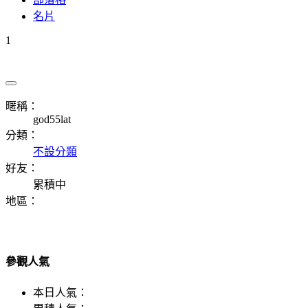
名片
1
暱稱：
god55lat
分類：
不設分類
好友：
累積中
地區：
參觀人氣
本日人氣：